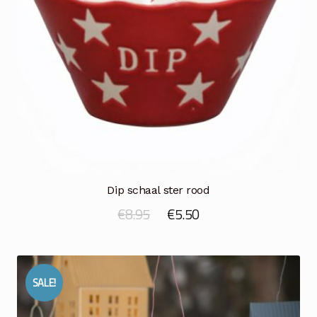
Dip schaal ster rood
Oorspronkelijke
Huidige
€
8.95
€
5.50
prijs
prijs
was:
is:
€8.95.
€5.50.
SALE!