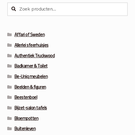
€11.50.
€7.50.
Zoeken
Zoeken
naar:
Affari of Sweden
Allerlei sfeerhuisjes
Authentiek Truckwood
Badkamer & Toilet
Be-Uniq meubelen
Beelden & figuren
Beestenboel
Bijzet-salon tafels
Bloempotten
Buitenleven