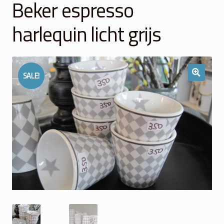
Beker espresso
Winkelmand
harlequin licht grijs
Over Ons
Veelgestelde vragen
SALE!
Contact