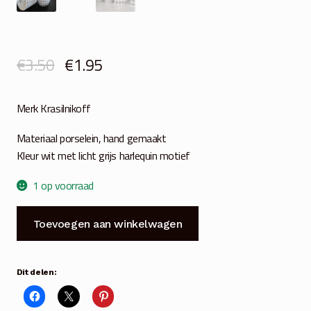
Oorspronkelijke
Huidige
€
3.50
€
1.95
prijs
prijs
Merk Krasilnikoff
was:
is:
€3.50.
€1.95.
Materiaal porselein, hand gemaakt
Kleur wit met licht grijs harlequin motief
1 op voorraad
Beker
Toevoegen aan winkelwagen
espresso
harlequin
licht
Dit delen:
grijs
aantal