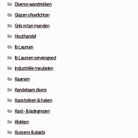
Diverse wandrekken
Glazen sfeerlichten
Grijs rotan manden
Houthandel
Ib Laursen
Ib Laursen serviesgoed
Industriële meubelen
Kaarsen
Kandelaars divers
Kapstokken & haken
Kast- & ladegrepen
Klokken
Kussens & plaids