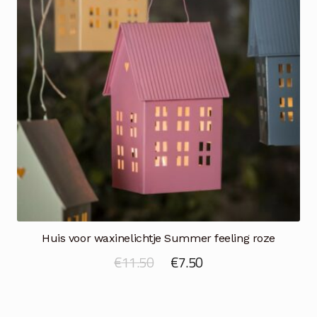
Huis voor waxinelichtje Summer feeling roze
Oorspronkelijke
Huidige
€
11.50
€
7.50
prijs
prijs
was:
is: