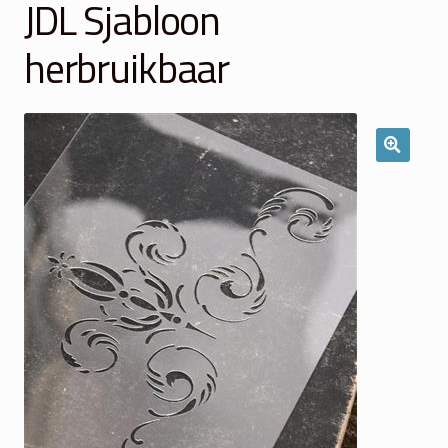
JDL Sjabloon
Winkelmand
herbruikbaar
Over Ons
Veelgestelde vragen
Contact