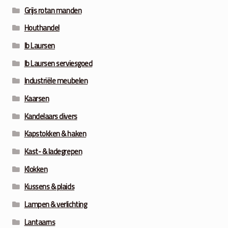
Grijs rotan manden
Houthandel
Ib Laursen
Ib Laursen serviesgoed
Industriële meubelen
Kaarsen
Kandelaars divers
Kapstokken & haken
Kast- & ladegrepen
Klokken
Kussens & plaids
Lampen & verlichting
Lantaarns