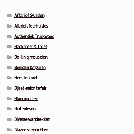
Affari of Sweden
Allerlei sfeerhuisjes
Authentiek Truckwood
Badkamer & Toilet
Be-Uniq meubelen
Beelden & figuren
Beestenboel
Bijzet-salon tafels
Bloempotten
Buitenleven
Diverse wandrekken
Glazen sfeerlichten