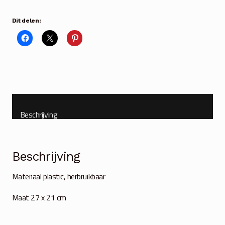
herbruikbaar
aantal
Dit delen:
Beschrijving
Beschrijving
Materiaal plastic, herbruikbaar
Maat 27 x 21 cm