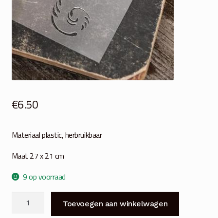
€
6.50
Materiaal plastic, herbruikbaar
Maat 27 x 21 cm
9 op voorraad
JDL
Toevoegen aan winkelwagen
Sjabloon