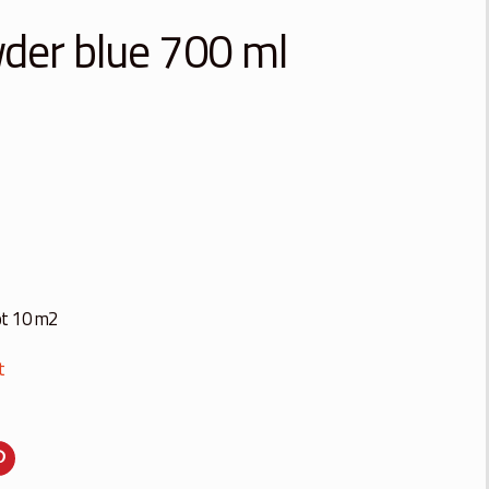
wder blue 700 ml
ot 10 m2
t