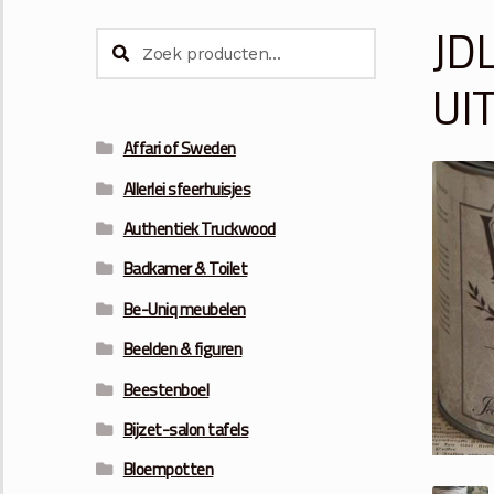
JDL
Zoeken
Zoeken
naar:
UI
Affari of Sweden
Allerlei sfeerhuisjes
Authentiek Truckwood
Badkamer & Toilet
Be-Uniq meubelen
Beelden & figuren
Beestenboel
Bijzet-salon tafels
Bloempotten