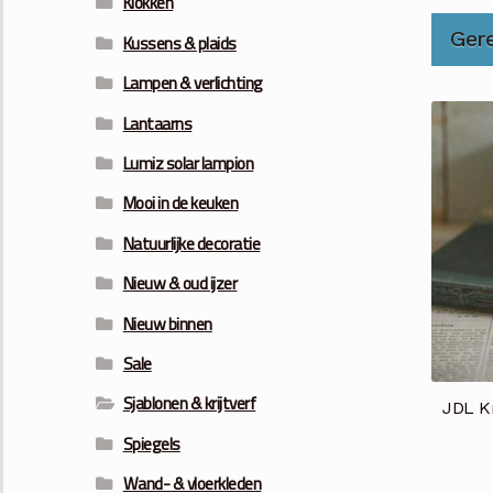
Klokken
Ger
Kussens & plaids
Lampen & verlichting
Lantaarns
Lumiz solar lampion
Mooi in de keuken
Natuurlijke decoratie
Nieuw & oud ijzer
Nieuw binnen
Sale
Sjablonen & krijtverf
JDL Kr
Spiegels
Wand- & vloerkleden