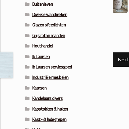
Buitenleven
Diverse wandrekken
Glazen sfeerlichten
Grijs rotan manden
Houthandel
Ib Laursen
Beschr
Ib Laursen serviesgoed
Industriële meubelen
Kaarsen
Kandelaars divers
Kapstokken & haken
Kast- & ladegrepen