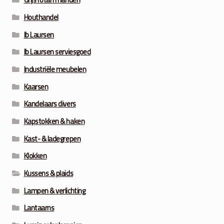
Houthandel
Ib Laursen
Ib Laursen serviesgoed
Industriële meubelen
Kaarsen
Kandelaars divers
Kapstokken & haken
Kast- & ladegrepen
Klokken
Kussens & plaids
Lampen & verlichting
Lantaarns