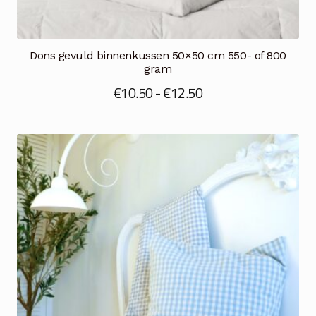
Dons gevuld binnenkussen 50×50 cm 550- of 800
gram
Prijsklasse:
€
10.50
-
€
12.50
€10.50
tot
€12.50