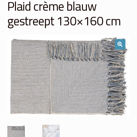
Plaid crème blauw
Winkelmand
gestreept 130×160 cm
Over Ons
Veelgestelde vragen
Contact