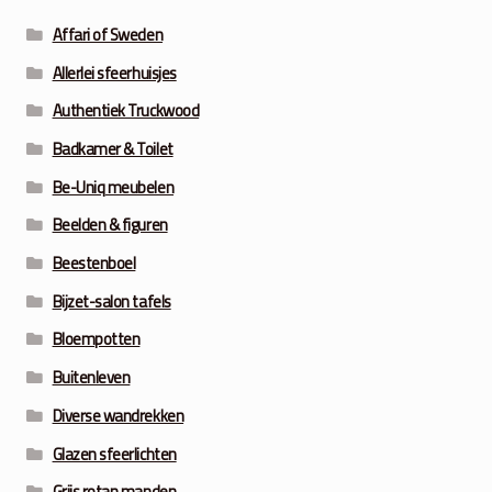
Affari of Sweden
Allerlei sfeerhuisjes
Authentiek Truckwood
Badkamer & Toilet
Be-Uniq meubelen
Beelden & figuren
Beestenboel
Bijzet-salon tafels
Bloempotten
Buitenleven
Diverse wandrekken
Glazen sfeerlichten
Grijs rotan manden