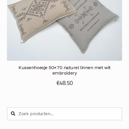
Kussenhoesje 50×70 naturel linnen met wit
embroidery
€
48.50
Zoeken
Zoeken
naar: