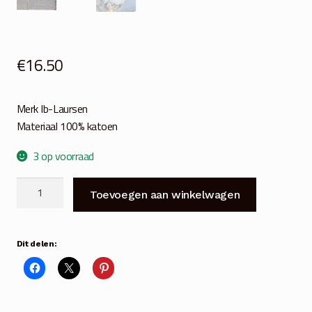
€
16.50
Merk Ib-Laursen
Materiaal 100% katoen
3 op voorraad
Plaid
Toevoegen aan winkelwagen
crème
blauw
gestreept
Dit delen:
130x160
cm
aantal