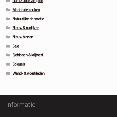
Lumiz solar lampion
Mooi in de keuken
Natuurlijke decoratie
Nieuw & oud ijzer
Nieuw binnen
Sale
Sjablonen & krijtverf
Spiegels
Wand- & vloerkleden
Informatie