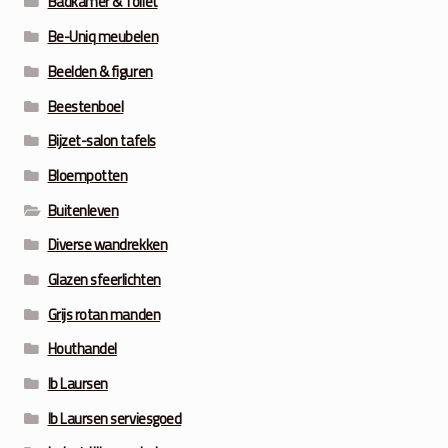
Badkamer & Toilet
Be-Uniq meubelen
Beelden & figuren
Beestenboel
Bijzet-salon tafels
Bloempotten
Buitenleven
Diverse wandrekken
Glazen sfeerlichten
Grijs rotan manden
Houthandel
Ib Laursen
Ib Laursen serviesgoed