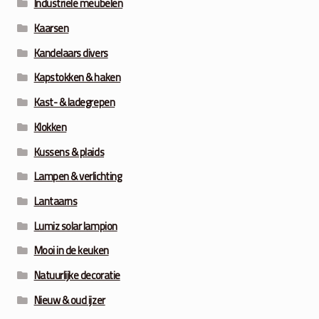
Industriële meubelen
Kaarsen
Kandelaars divers
Kapstokken & haken
Kast- & ladegrepen
Klokken
Kussens & plaids
Lampen & verlichting
Lantaarns
Lumiz solar lampion
Mooi in de keuken
Natuurlijke decoratie
Nieuw & oud ijzer