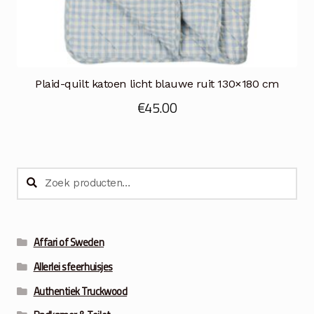
Plaid-quilt katoen licht blauwe ruit 130×180 cm
€
45.00
Zoeken
Zoeken
naar:
Affari of Sweden
Allerlei sfeerhuisjes
Authentiek Truckwood