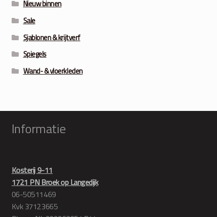
Nieuw binnen
Sale
Sjablonen & krijtverf
Spiegels
Wand- & vloerkleden
Informatie
Kosterij 9-11
1721 PN Broek op Langedijk
06-50511469
Kvk 37123665