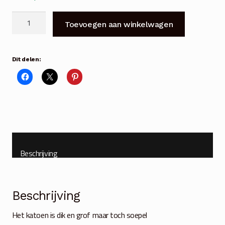
Plaid
Toevoegen aan winkelwagen
antraciet
met
off
Dit delen:
white
streepje
130x160
cm
aantal
Beschrijving
Beschrijving
Het katoen is dik en grof maar toch soepel