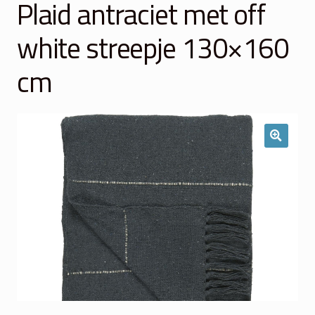
Plaid antraciet met off
Winkelmand
white streepje 130×160
Over Ons
cm
Veelgestelde vragen
Contact