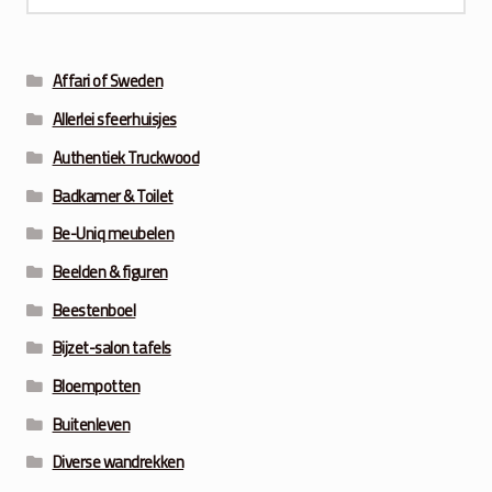
naar:
Affari of Sweden
Allerlei sfeerhuisjes
Authentiek Truckwood
Badkamer & Toilet
Be-Uniq meubelen
Beelden & figuren
Beestenboel
Bijzet-salon tafels
Bloempotten
Buitenleven
Diverse wandrekken