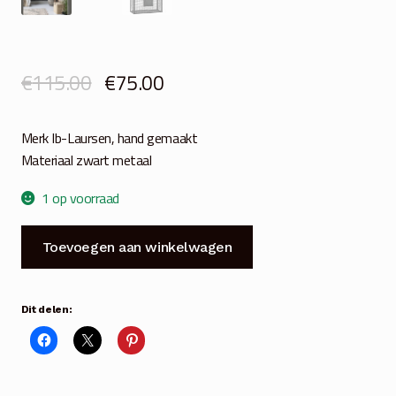
Oorspronkelijke
Huidige
€
115.00
€
75.00
prijs
prijs
Merk Ib-Laursen, hand gemaakt
was:
is:
Materiaal zwart metaal
€115.00.
€75.00.
1 op voorraad
Lektuur
Toevoegen aan winkelwagen
wandrek
2
manden
Dit delen:
zwart
metaal
aantal