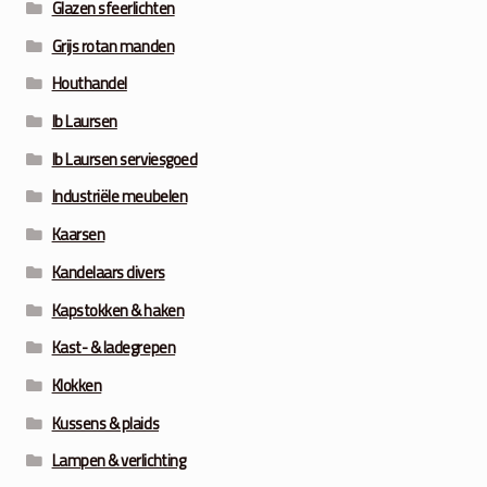
Glazen sfeerlichten
Grijs rotan manden
Houthandel
Ib Laursen
Ib Laursen serviesgoed
Industriële meubelen
Kaarsen
Kandelaars divers
Kapstokken & haken
Kast- & ladegrepen
Klokken
Kussens & plaids
Lampen & verlichting