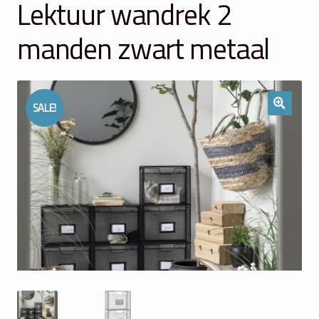
Lektuur wandrek 2
Winkelmand
manden zwart metaal
Over Ons
Veelgestelde vragen
SALE!
Contact