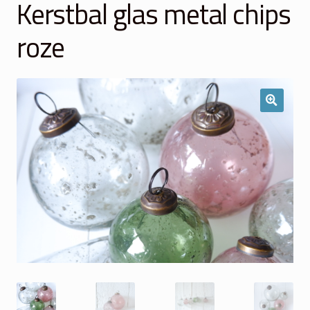
Kerstbal glas metal chips
Winkelmand
roze
Over Ons
Veelgestelde vragen
Contact