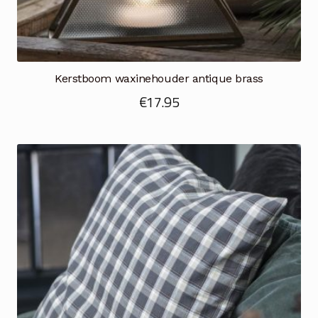
Kerstboom waxinehouder antique brass
€
17.95