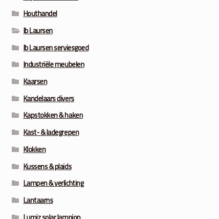
Houthandel
Ib Laursen
Ib Laursen serviesgoed
Industriële meubelen
Kaarsen
Kandelaars divers
Kapstokken & haken
Kast- & ladegrepen
Klokken
Kussens & plaids
Lampen & verlichting
Lantaarns
Lumiz solar lampion