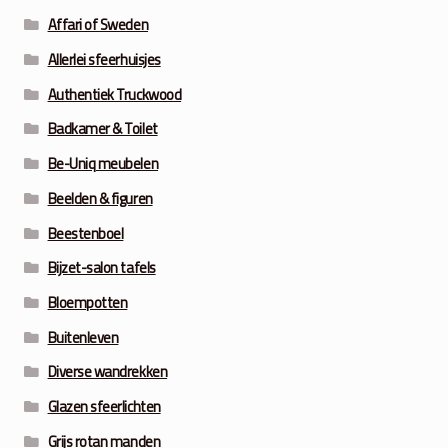
Affari of Sweden
Allerlei sfeerhuisjes
Authentiek Truckwood
Badkamer & Toilet
Be-Uniq meubelen
Beelden & figuren
Beestenboel
Bijzet-salon tafels
Bloempotten
Buitenleven
Diverse wandrekken
Glazen sfeerlichten
Grijs rotan manden