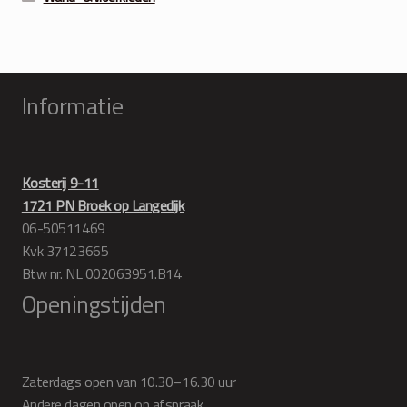
Informatie
Kosterij 9-11
1721 PN Broek op Langedijk
06-50511469
Kvk 37123665
Btw nr. NL 002063951.B14
Openingstijden
Zaterdags open van 10.30–16.30 uur
Andere dagen open op afspraak