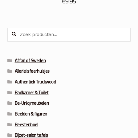
€
9.95
Zoeken
Zoeken
naar:
Affari of Sweden
Allerlei sfeerhuisjes
Authentiek Truckwood
Badkamer & Toilet
Be-Uniq meubelen
Beelden & figuren
Beestenboel
Bijzet-salon tafels