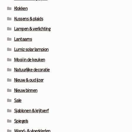
Klokken
Kussens & plaids
Lampen & verlichting
Lantaarns
Lumiz solar lampion
Mooi in de keuken
Natuurlijke decoratie
Nieuw & oud ijzer
Nieuw binnen
Sale
Sjablonen & krijtverf
Spiegels
Wand- & vloerkleden