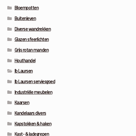
Bloempotten
Buitenleven
Diverse wandrekken
Glazen sfeerlichten
Grijs rotan manden
Houthandel
Ib Laursen
Ib Laursen serviesgoed
Industriële meubelen
Kaarsen
Kandelaars divers
Kapstokken & haken
Kast- & ladegrepen