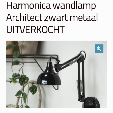
Harmonica wandlamp
Winkelmand
Architect zwart metaal
Over Ons
UITVERKOCHT
Veelgestelde vragen
Contact