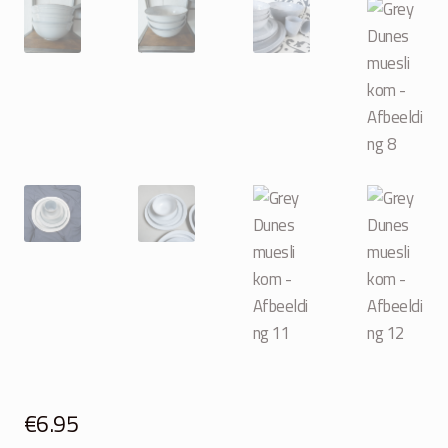
€
6.95