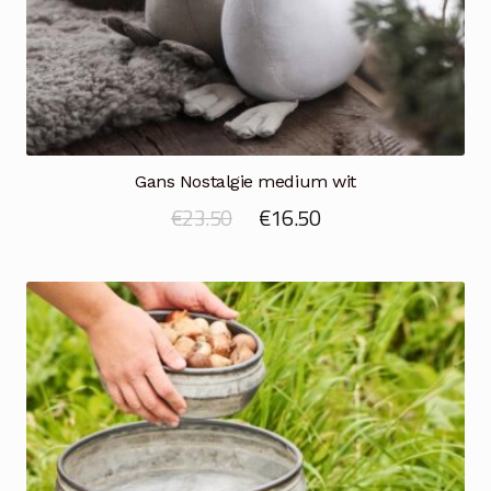
Gans Nostalgie medium wit
Oorspronkelijke
Huidige
€
23.50
€
16.50
prijs
prijs
was:
is:
€23.50.
€16.50.