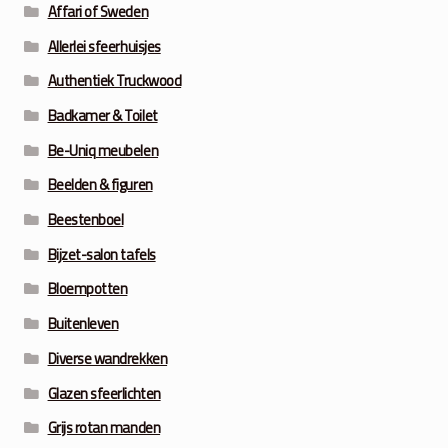
Affari of Sweden
Allerlei sfeerhuisjes
Authentiek Truckwood
Badkamer & Toilet
Be-Uniq meubelen
Beelden & figuren
Beestenboel
Bijzet-salon tafels
Bloempotten
Buitenleven
Diverse wandrekken
Glazen sfeerlichten
Grijs rotan manden