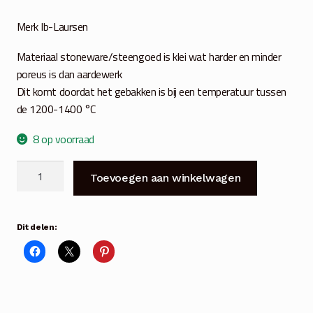
Merk Ib-Laursen
Materiaal stoneware/steengoed is klei wat harder en minder
poreus is dan aardewerk
Dit komt doordat het gebakken is bij een temperatuur tussen
de 1200-1400 °C
8 op voorraad
Grey
Toevoegen aan winkelwagen
Dunes
muesli
kom
Dit delen:
aantal