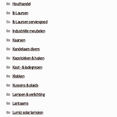
Houthandel
Ib Laursen
Ib Laursen serviesgoed
Industriële meubelen
Kaarsen
Kandelaars divers
Kapstokken & haken
Kast- & ladegrepen
Klokken
Kussens & plaids
Lampen & verlichting
Lantaarns
Lumiz solar lampion