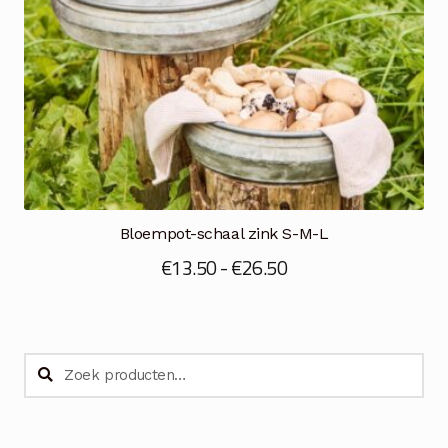
Bloempot-schaal zink S-M-L
Prijsklasse:
€
13.50
-
€
26.50
€13.50
tot
€26.50
Zoeken
Zoeken
naar: