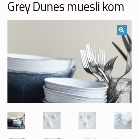
Grey Dunes muesli kom
Winkelmand
Over Ons
Veelgestelde vragen
Contact