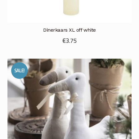
Dinerkaars XL off white
€
3.75
SALE!