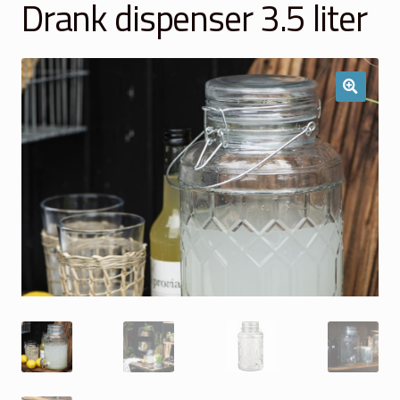
Drank dispenser 3.5 liter
Winkelmand
Over Ons
Veelgestelde vragen
Contact