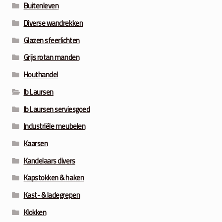
Buitenleven
Diverse wandrekken
Glazen sfeerlichten
Grijs rotan manden
Houthandel
Ib Laursen
Ib Laursen serviesgoed
Industriële meubelen
Kaarsen
Kandelaars divers
Kapstokken & haken
Kast- & ladegrepen
Klokken