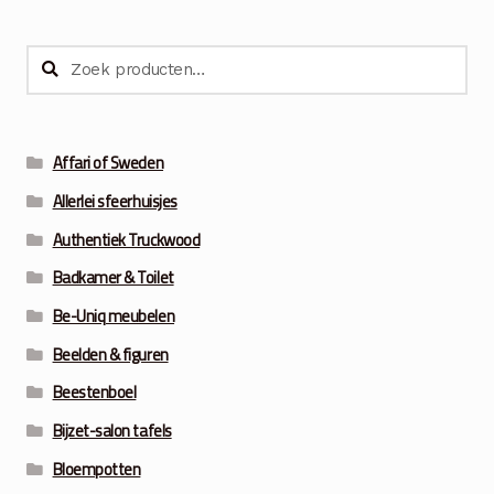
Zoeken
Zoeken
naar:
Affari of Sweden
Allerlei sfeerhuisjes
Authentiek Truckwood
Badkamer & Toilet
Be-Uniq meubelen
Beelden & figuren
Beestenboel
Bijzet-salon tafels
Bloempotten