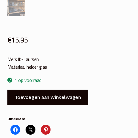
€
15.95
Merk Ib-Laursen
Materiaal helder glas
1 op voorraad
Drank
Toevoegen aan winkelwagen
dispenser
3.5
liter
Dit delen:
aantal