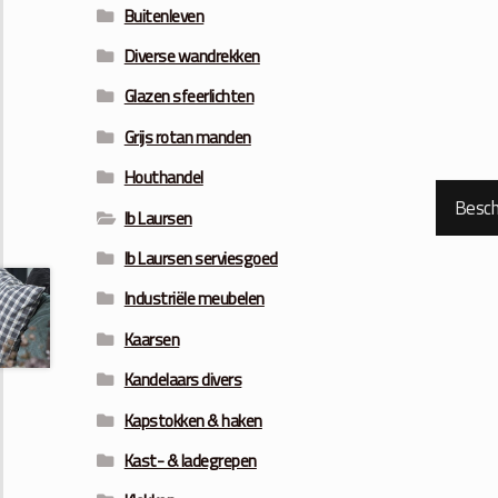
Buitenleven
Diverse wandrekken
Glazen sfeerlichten
Grijs rotan manden
Houthandel
Beschr
Ib Laursen
Ib Laursen serviesgoed
Industriële meubelen
Kaarsen
Kandelaars divers
Kapstokken & haken
Kast- & ladegrepen