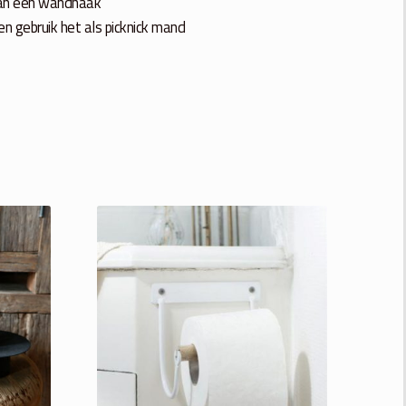
aan een wandhaak
n gebruik het als picknick mand