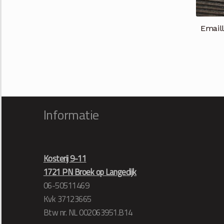
Email
Informatie
Kosterij 9-11
1721 PN Broek op Langedijk
06-50511469
Kvk 37123665
Btw nr. NL 002063951.B14