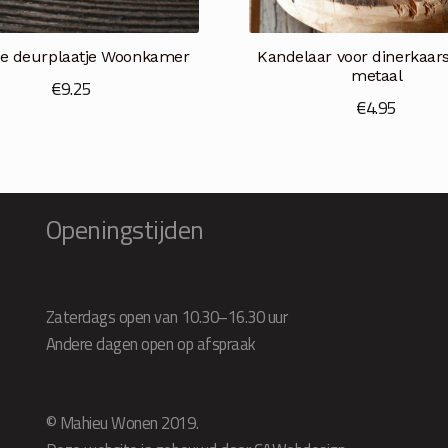
le deurplaatje Woonkamer
Kandelaar voor dinerkaar
metaal
€
9.25
€
4.95
Openingstijden
Zaterdags open van 10.30–16.30 uur
Andere dagen open op afspraak
© Mahieu Wonen 2019.