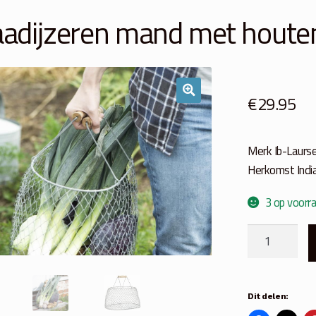
adijzeren mand met houte
€
29.95
Merk Ib-Laurs
Herkomst Indi
3 op voorr
Draadijzeren
mand
met
houten
Dit delen:
greep