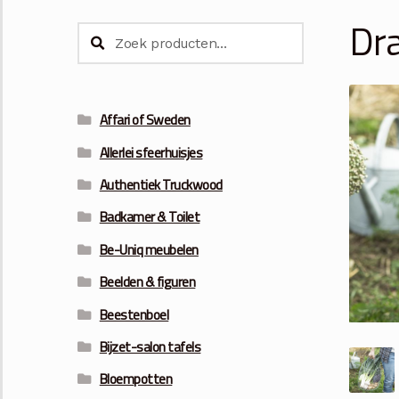
Dra
Zoeken
Zoeken
naar:
Affari of Sweden
Allerlei sfeerhuisjes
Authentiek Truckwood
Badkamer & Toilet
Be-Uniq meubelen
Beelden & figuren
Beestenboel
Bijzet-salon tafels
Bloempotten