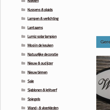
Klokken
Kussens & plaids
Lampen & verlichting
Lantaarns
Lumiz solar lampion
Ger
Mooi in de keuken
Natuurlijke decoratie
Nieuw & oud ijzer
Nieuw binnen
Sale
Sjablonen & krijtverf
Spiegels
Wand- & vloerkleden