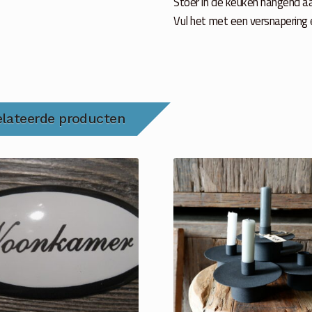
Stoer in de keuken hangend 
Vul het met een versnapering e
elateerde producten