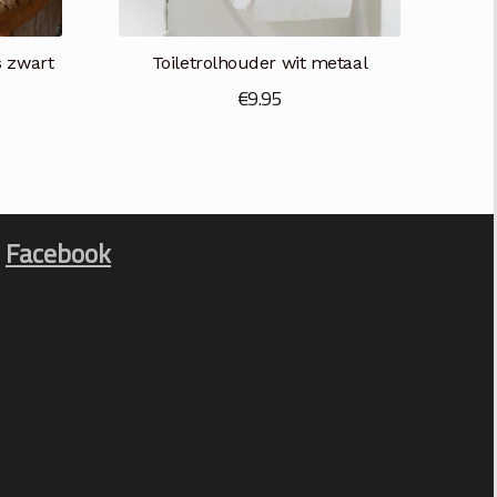
s zwart
Toiletrolhouder wit metaal
€
9.95
Facebook