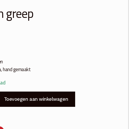
n greep
en
a, hand gemaakt
aad
Toevoegen aan winkelwagen