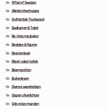
Affari of Sweden
Allerlei sfeerhuisjes
Authentiek Truckwood
Badkamer & Toilet
Be-Uniq meubelen
Beelden & figuren
Beestenboel
Bijzet-salon tafels
Bloempotten
Buitenleven
Diverse wandrekken
Glazen sfeerlichten
Grijs rotan manden