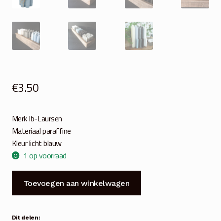
€
3.50
Merk Ib-Laursen
Materiaal paraffine
Kleur licht blauw
1 op voorraad
Dinerkaarsje
Toevoegen aan winkelwagen
licht
blauw
7
Dit delen: