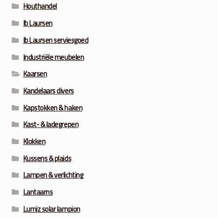
Houthandel
Ib Laursen
Ib Laursen serviesgoed
Industriële meubelen
Kaarsen
Kandelaars divers
Kapstokken & haken
Kast- & ladegrepen
Klokken
Kussens & plaids
Lampen & verlichting
Lantaarns
Lumiz solar lampion