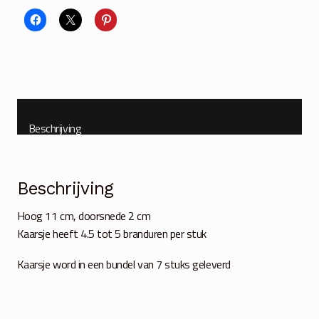
stuks
aantal
Beschrijving
Beschrijving
Hoog 11 cm, doorsnede 2 cm
Kaarsje heeft 4.5 tot 5 branduren per stuk
Kaarsje word in een bundel van 7 stuks geleverd