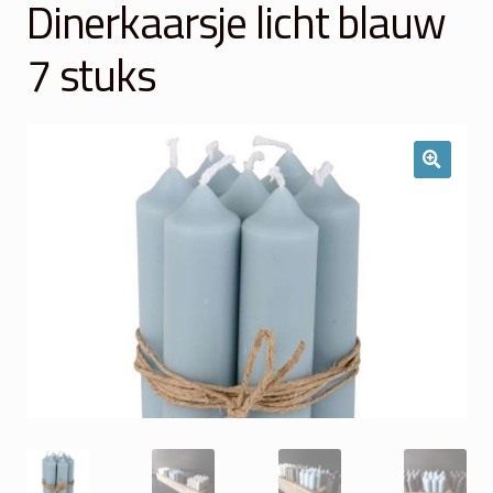
Dinerkaarsje licht blauw
Winkelmand
7 stuks
Over Ons
Veelgestelde vragen
Contact