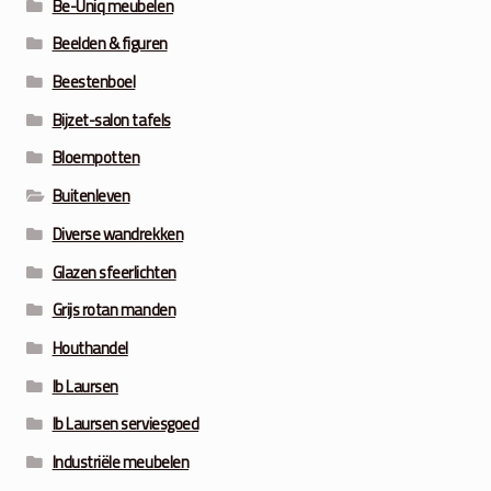
Be-Uniq meubelen
Beelden & figuren
Beestenboel
Bijzet-salon tafels
Bloempotten
Buitenleven
Diverse wandrekken
Glazen sfeerlichten
Grijs rotan manden
Houthandel
Ib Laursen
Ib Laursen serviesgoed
Industriële meubelen