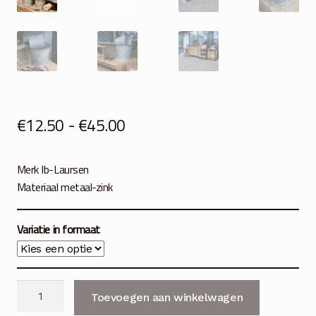
Prijsklasse:
€
12.50
-
€
45.00
€12.50
Merk Ib-Laursen
tot
Materiaal metaal-zink
€45.00
Variatie in formaat
Bloempot-
Toevoegen aan winkelwagen
emmer