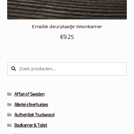
Emaille deurplaatje Woonkamer
€
9.25
Zoeken
Zoeken
naar:
Affari of Sweden
Allerlei sfeerhuisjes
Authentiek Truckwood
Badkamer & Toilet