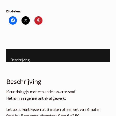
zink
S-
Dit delen:
M-
L
of
set
van
3
aantal
Beschrijving
Beschrijving
Kleur zink grijs met een antiek zwarte rand
Het is in zijn geheel antiek afgewerkt
Let op…u kunt kiezen uit 3 maten of een set van 3 maten
Smal is 15 cm hoog, diameter 18 cm € 12.50