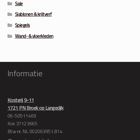
Sale
Sjablonen & krijtverf
Spiegels
Wand- & vloerkleden
Informatie
Kosterij 9-11
1721 PN Broek op Langedijk
06-50511469
Kvk 37123665
Btw nr. NL 002063951.B14