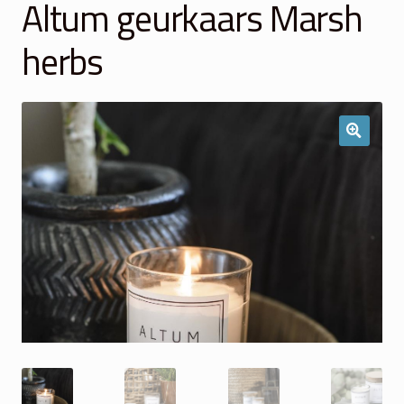
Altum geurkaars Marsh
Winkelmand
herbs
Over Ons
Veelgestelde vragen
Contact