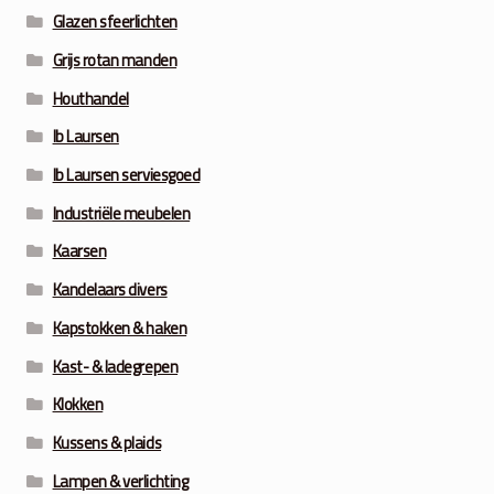
Glazen sfeerlichten
Grijs rotan manden
Houthandel
Ib Laursen
Ib Laursen serviesgoed
Industriële meubelen
Kaarsen
Kandelaars divers
Kapstokken & haken
Kast- & ladegrepen
Klokken
Kussens & plaids
Lampen & verlichting