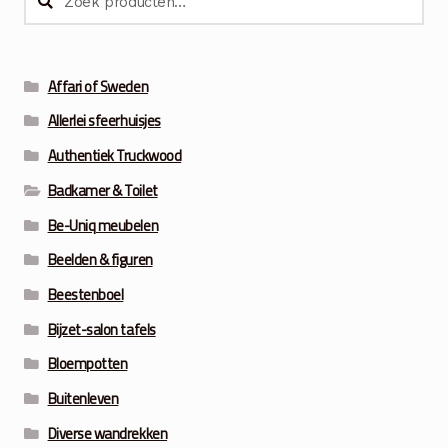
Zoeken
naar:
Affari of Sweden
Allerlei sfeerhuisjes
Authentiek Truckwood
Badkamer & Toilet
Be-Uniq meubelen
Beelden & figuren
Beestenboel
Bijzet-salon tafels
Bloempotten
Buitenleven
Diverse wandrekken