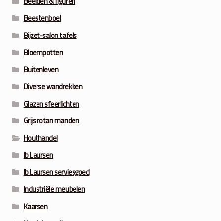
Beelden & figuren
Beestenboel
Bijzet-salon tafels
Bloempotten
Buitenleven
Diverse wandrekken
Glazen sfeerlichten
Grijs rotan manden
Houthandel
Ib Laursen
Ib Laursen serviesgoed
Industriële meubelen
Kaarsen