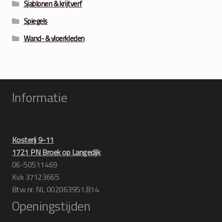
Sjablonen & krijtverf
Spiegels
Wand- & vloerkleden
Informatie
Kosterij 9-11
1721 PN Broek op Langedijk
06-50511469
Kvk 37123665
Btw nr. NL 002063951.B14
Openingstijden