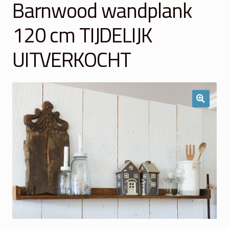
Barnwood wandplank
Winkelmand
120 cm TIJDELIJK
Over Ons
UITVERKOCHT
Veelgestelde vragen
Contact