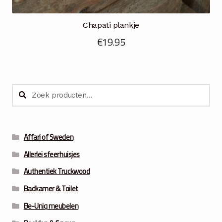
Chapati plankje
€
19.95
Zoeken
Zoeken
naar:
Affari of Sweden
Allerlei sfeerhuisjes
Authentiek Truckwood
Badkamer & Toilet
Be-Uniq meubelen