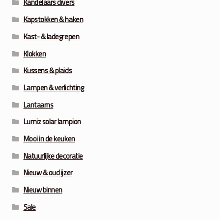
Kandelaars divers
Kapstokken & haken
Kast- & ladegrepen
Klokken
Kussens & plaids
Lampen & verlichting
Lantaarns
Lumiz solar lampion
Mooi in de keuken
Natuurlijke decoratie
Nieuw & oud ijzer
Nieuw binnen
Sale