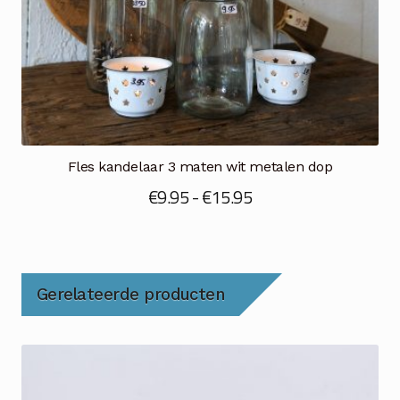
Fles kandelaar 3 maten wit metalen dop
Prijsklasse:
€
9.95
-
€
15.95
€9.95
tot
€15.95
Gerelateerde producten