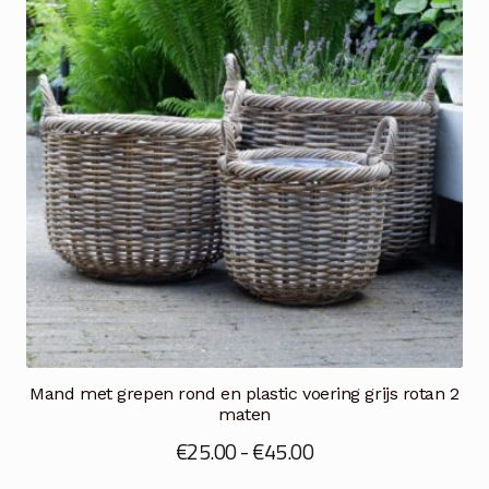
Mand met grepen rond en plastic voering grijs rotan 2
maten
Prijsklasse:
€
25.00
-
€
45.00
€25.00