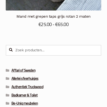
Mand met grepen taps grijs rotan 2 maten
Prijsklasse:
€
25.00
-
€
65.00
€25.00
tot
€65.00
Zoeken
Zoeken
naar:
Affari of Sweden
Allerlei sfeerhuisjes
Authentiek Truckwood
Badkamer & Toilet
Be-Uniq meubelen