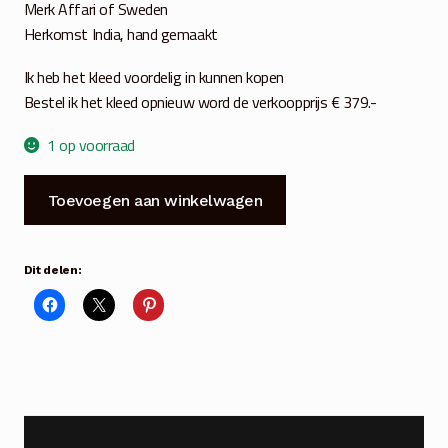
Merk Affari of Sweden
Herkomst India, hand gemaakt
Ik heb het kleed voordelig in kunnen kopen
Bestel ik het kleed opnieuw word de verkoopprijs € 379.-
1 op voorraad
Jute
Toevoegen aan winkelwagen
vloer-
of
wandkleed
Dit delen:
rond
240
cm
opengewerkt
aantal