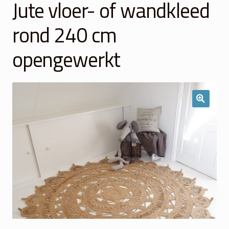
Jute vloer- of wandkleed
Winkelmand
rond 240 cm
Over Ons
opengewerkt
Veelgestelde vragen
Contact