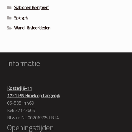
Sjablonen & krijtverf
Spiegels
Wand- & vloerkleden
Informatie
Kosterij 9-11
1721 PN Broek op Langedijk
06-50511469
Kvk 37123665
Btw nr. NL 002063951.B14
Openingstijden