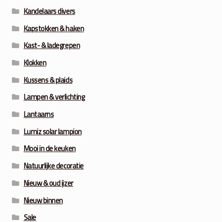
Kandelaars divers
Kapstokken & haken
Kast- & ladegrepen
Klokken
Kussens & plaids
Lampen & verlichting
Lantaarns
Lumiz solar lampion
Mooi in de keuken
Natuurlijke decoratie
Nieuw & oud ijzer
Nieuw binnen
Sale