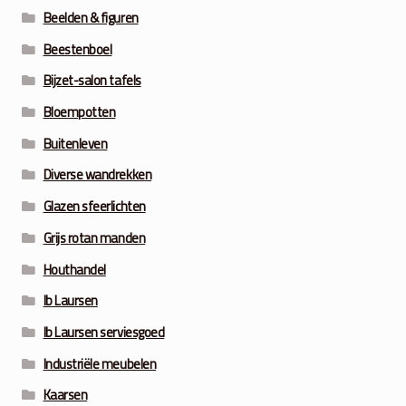
Beelden & figuren
Beestenboel
Bijzet-salon tafels
Bloempotten
Buitenleven
Diverse wandrekken
Glazen sfeerlichten
Grijs rotan manden
Houthandel
Ib Laursen
Ib Laursen serviesgoed
Industriële meubelen
Kaarsen