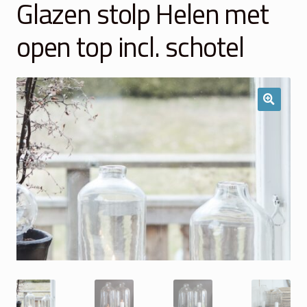
Glazen stolp Helen met
Winkelmand
open top incl. schotel
Over Ons
Veelgestelde vragen
Contact