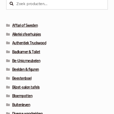
Zoeken
Zoeken
naar:
Affari of Sweden
Allerlei sfeerhuisjes
Authentiek Truckwood
Badkamer & Toilet
Be-Uniq meubelen
Beelden & figuren
Beestenboel
Bijzet-salon tafels
Bloempotten
Buitenleven
Diverse wandrekken