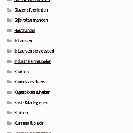
Glazen sfeerlichten
Grijs rotan manden
Houthandel
Ib Laursen
Ib Laursen serviesgoed
Industriële meubelen
Kaarsen
Kandelaars divers
Kapstokken & haken
Kast- & ladegrepen
Klokken
Kussens & plaids