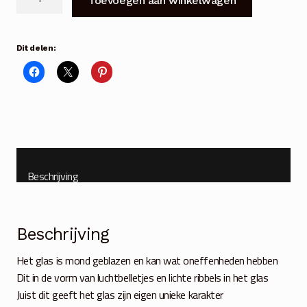
Toevoegen aan winkelwagen
stolp
Helen
met
Dit delen:
open
top
incl.
schotel
aantal
Beschrijving
Beschrijving
Het glas is mond geblazen en kan wat oneffenheden hebben
Dit in de vorm van luchtbelletjes en lichte ribbels in het glas
Juist dit geeft het glas zijn eigen unieke karakter