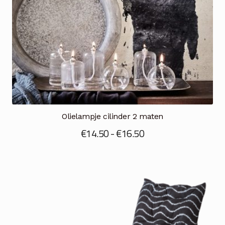
Olielampje cilinder 2 maten
Prijsklasse:
€
14.50
-
€
16.50
€14.50
tot
€16.50