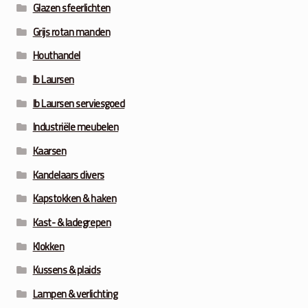
Glazen sfeerlichten
Grijs rotan manden
Houthandel
Ib Laursen
Ib Laursen serviesgoed
Industriële meubelen
Kaarsen
Kandelaars divers
Kapstokken & haken
Kast- & ladegrepen
Klokken
Kussens & plaids
Lampen & verlichting