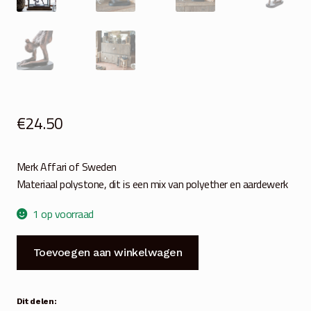
€
24.50
Merk Affari of Sweden
Materiaal polystone, dit is een mix van polyether en aardewerk
1 op voorraad
Ballerina
Toevoegen aan winkelwagen
in
pose
brons-
Dit delen: