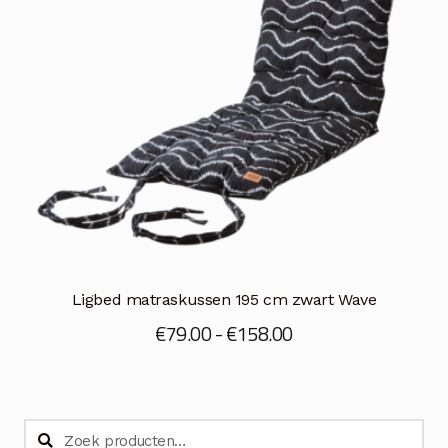
Ligbed matraskussen 195 cm zwart Wave
Prijsklasse:
€
79.00
-
€
158.00
€79.00
tot
€158.00
Zoeken
Zoeken