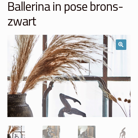
Ballerina in pose brons-
Winkelmand
zwart
Over Ons
Veelgestelde vragen
Contact