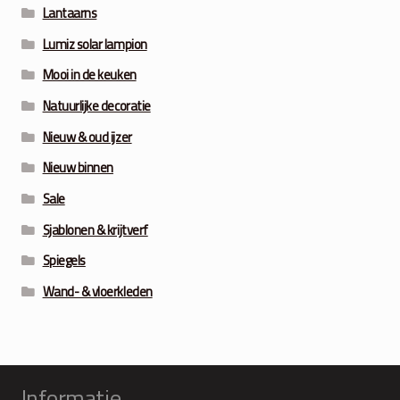
Lantaarns
Lumiz solar lampion
Mooi in de keuken
Natuurlijke decoratie
Nieuw & oud ijzer
Nieuw binnen
Sale
Sjablonen & krijtverf
Spiegels
Wand- & vloerkleden
Informatie