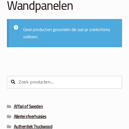
Wandpanelen
Winkelmand
Over Ons
Geen producten gevonden die aan je zoekcriteria
voldoen.
Veelgestelde vragen
Contact
Zoeken
Zoeken
naar:
Affari of Sweden
Allerlei sfeerhuisjes
Authentiek Truckwood