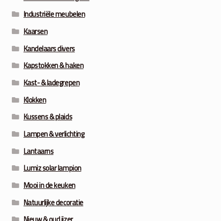
Industriële meubelen
Kaarsen
Kandelaars divers
Kapstokken & haken
Kast- & ladegrepen
Klokken
Kussens & plaids
Lampen & verlichting
Lantaarns
Lumiz solar lampion
Mooi in de keuken
Natuurlijke decoratie
Nieuw & oud ijzer