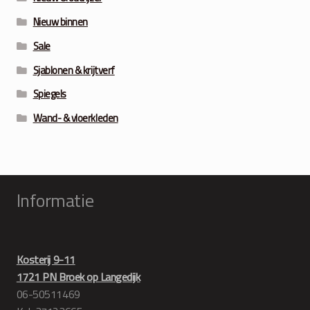
Nieuw binnen
Sale
Sjablonen & krijtverf
Spiegels
Wand- & vloerkleden
Informatie
Kosterij 9-11
1721 PN Broek op Langedijk
06-50511469