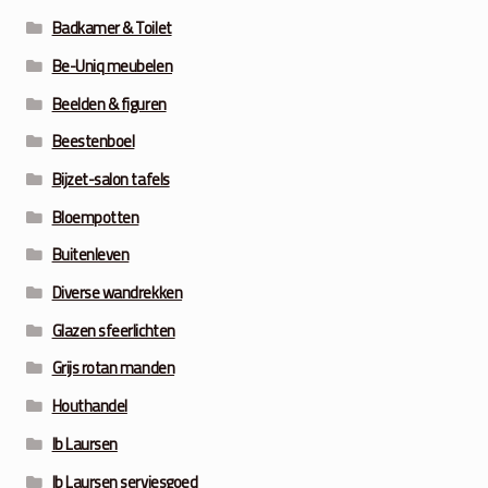
Badkamer & Toilet
Be-Uniq meubelen
Beelden & figuren
Beestenboel
Bijzet-salon tafels
Bloempotten
Buitenleven
Diverse wandrekken
Glazen sfeerlichten
Grijs rotan manden
Houthandel
Ib Laursen
Ib Laursen serviesgoed