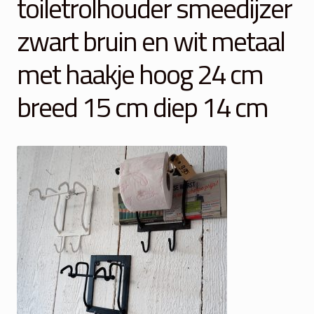
toiletrolhouder smeedijzer
Winkelmand
zwart bruin en wit metaal
Over Ons
met haakje hoog 24 cm
Veelgestelde vragen
breed 15 cm diep 14 cm
Contact