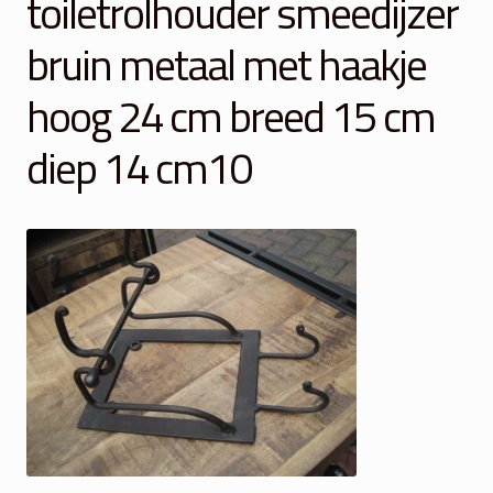
toiletrolhouder smeedijzer
Winkelmand
bruin metaal met haakje
Over Ons
hoog 24 cm breed 15 cm
Veelgestelde vragen
diep 14 cm10
Contact