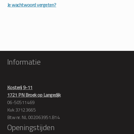
Je wachtwoord vergeten?
Informatie
Kosterij 9-11
1721 PN Broek op Langedijk
06-50511469
Kvk 37123665
Btw nr. NL 002063951.B14
Openingstijden