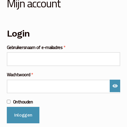
Mijn account
Winkelmand
Over Ons
Login
Veelgestelde vragen
Vereist
Gebruikersnaam of e-mailadres
*
Contact
Vereist
Wachtwoord
*
Onthouden
Inloggen